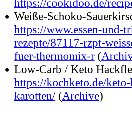
https://cookidoo.de/reci
Weiße-Schoko-Sauerkirs
https://www.essen-und-t
rezepte/87117-rzpt-weiss
fuer-thermomix-r
(
Archi
Low-Carb / Keto Hackfle
https://kochketo.de/keto
karotten/
(
Archive
)