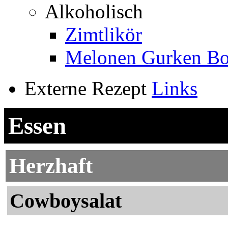
Alkoholisch
Zimtlikör
Melonen Gurken B
Externe Rezept
Links
Essen
Herzhaft
Cowboysalat